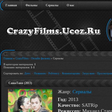
Главная
Фильмы
Сериалы
О нас
Главная
»
CrazyFilms - Онлайн фильмы
» Сериалы
В категории материалов
:
1
Показано материалов
:
1-1
Сортировать по
:
Дате
·
Названию
·
Рейтингу
·
Комментариям
·
Загрузкам
·
Просмотра
СашаТаня (2013)
Жанр:
Сериалы
Год:
2013
Качество:
SATRip
Режиссер:
Михаил Стар