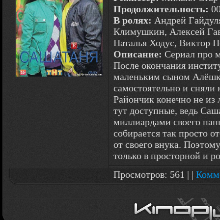
Продолжительность:
00
В ролях:
Андрей Гайдуля
Климушкин, Алексей Гав
Наталья Ходус, Виктор П
Описание:
Сериал про 
После окончания институ
маленьким сыном Алёшк
самостоятельно и сняли
Райончик конечно не из 
тут доступные, ведь Саш
миллиардами своего пап
собирается так просто от
от своего внука. Поэтому
только в просторной и р
Просмотров: 561 | |
Комме